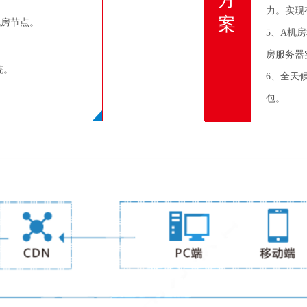
方
力。实现
案
机房节点。
5、A机
房服务器
统。
6、全天
包。