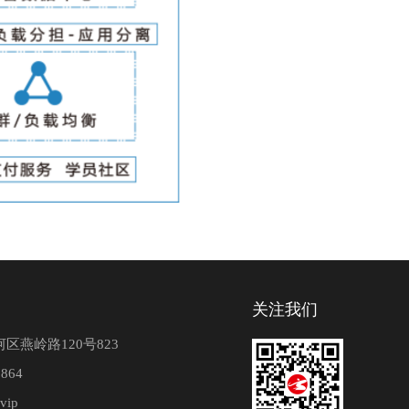
关注我们
区燕岭路120号823
864
vip