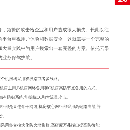
服务，频繁的攻击给企业和用户造成很大损失。长此以往
的平台重视用户体验和数据安全，这就需要一个完整的
和大量实践中为用户摸索出一套完整的方案。依托云擎
的业务保驾护航。
C三个机房均采用双线路或者多线路。
A机房主用,B机房网络备用和C机房高防节点备用的方式。
房都有防御系统,能抵抗CC和大流量攻击。
网络都是直连骨干网络,机房核心网络都采用高端路由器,并
份。
墙采用多台模块化防火墙集群,高密度万兆端口提高防御能