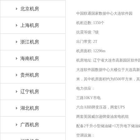
北京机房
中国联通国家数据中心大连软件园
机柜总数: 1350个
上海机房
抗震等级: 7级
浙江机房
出门带宽: 2T
机房面积: 12296m
海南机房
机房地址: 辽宁省大连市高新园区软
大连软件园数据中心大楼位于大连高新园
贵州机房
米，其中机房面积约为8500平方米，
电力供应：
辽宁机房
三路10KV市电
六台ABB牌变压器，两套UPS
湖北机房
两套英国威尔逊牌柴油发电机组
广西机房
配备2千升小型储油罐+1万升地下储油
空调设施：